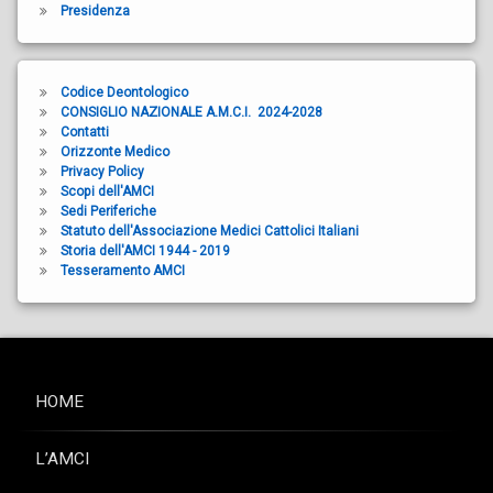
Presidenza
Codice Deontologico
CONSIGLIO NAZIONALE A.M.C.I. 2024-2028
Contatti
Orizzonte Medico
Privacy Policy
Scopi dell'AMCI
Sedi Periferiche
Statuto dell'Associazione Medici Cattolici Italiani
Storia dell'AMCI 1944 - 2019
Tesseramento AMCI
HOME
L’AMCI