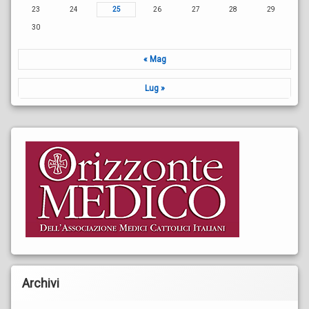
23
24
25
26
27
28
29
30
« Mag
Lug »
Archivi