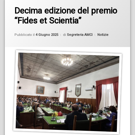
Decima edizione del premio
“Fides et Scientia”
Aggiornato il
4 Giugno 2025
Categorie:
Pubblicato il
4 Giugno 2025
di
Segreteria AMCI
Notizie