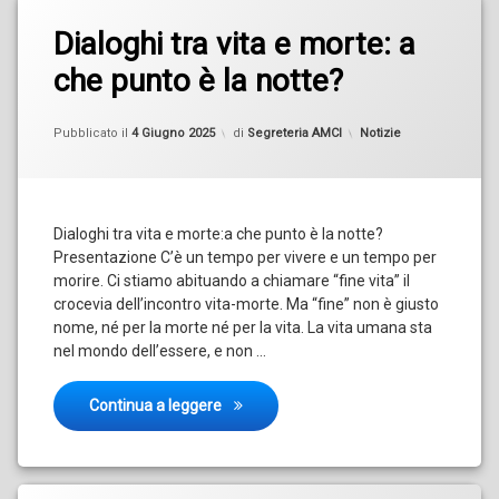
Dialoghi tra vita e morte: a
che punto è la notte?
Aggiornato il
4 Giugno 2025
Categorie:
Pubblicato il
4 Giugno 2025
di
Segreteria AMCI
Notizie
Dialoghi tra vita e morte:a che punto è la notte?
Presentazione C’è un tempo per vivere e un tempo per
morire. Ci stiamo abituando a chiamare “fine vita” il
crocevia dell’incontro vita-morte. Ma “fine” non è giusto
nome, né per la morte né per la vita. La vita umana sta
nel mondo dell’essere, e non …
Dialoghi tra vita e morte: a che punto è 
Continua a leggere