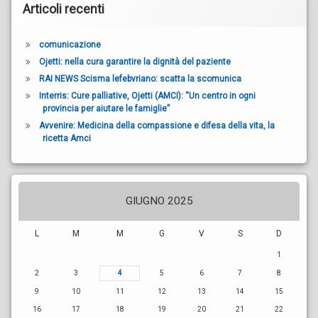
Articoli recenti
comunicazione
Ojetti: nella cura garantire la dignità del paziente
RAI NEWS Scisma lefebvriano: scatta la scomunica
Interris: Cure palliative, Ojetti (AMCI): “Un centro in ogni
provincia per aiutare le famiglie”
Avvenire: Medicina della compassione e difesa della vita, la
ricetta Amci
GIUGNO 2025
L
M
M
G
V
S
D
1
2
3
4
5
6
7
8
9
10
11
12
13
14
15
16
17
18
19
20
21
22