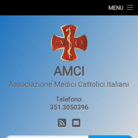
Home
MENU
Salta
L’AMCI
al
contenuto
Articoli
Orizzonte Medico
Contatti
AMCI
Associazione Medici Cattolici Italiani
Telefono:
351.3050396
RSS
Email