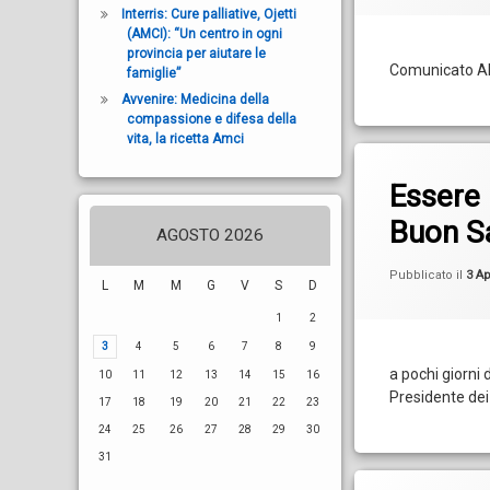
Interris: Cure palliative, Ojetti
(AMCI): “Un centro in ogni
provincia per aiutare le
Comunicato A
famiglie”
Avvenire: Medicina della
compassione e difesa della
vita, la ricetta Amci
Essere 
Buon S
AGOSTO 2026
Pubblicato il
3 Ap
L
M
M
G
V
S
D
1
2
3
4
5
6
7
8
9
a pochi giorni d
10
11
12
13
14
15
16
Presidente dei 
17
18
19
20
21
22
23
24
25
26
27
28
29
30
31