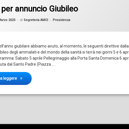
 per annuncio Giubileo
Aggiornato il
19 Marzo 2025
Categorie:
Marzo 2025
di
Segreteria AMCI
Presidenza
ell’anno giubilare abbiamo avuto, al momento, le seguenti direttive dall
iubileo degli ammalati e del mondo della sanità si terrà nei giorni 5 e 6 apri
amma: Sabato 5 aprile Pellegrinaggio alla Porta Santa Domenica 6 april
uta dal Santo Padre (Piazza …
Lettera per annuncio Giubileo
 a leggere