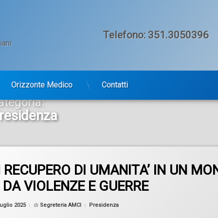
Telefono:
351.3050396
iani
Orizzonte Medico
Contatti
ategoria:
residenza
 RECUPERO DI UMANITA’ IN UN MO
 DA VIOLENZE E GUERRE
Categorie:
uglio 2025
di
Segreteria AMCI
Presidenza