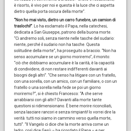
è risorto, è vivo per noi e questa è la luce che ci aspetta
dietro quella porta oscura della morte”.
“Non ho mai visto, dietro un carro funebre, un camion di
traslochi!”
. Lo ha esclamato il Papa, nella catechesi,
dedicata a San Giuseppe, patrono della buona morte.
“Ci andremo soli, senza niente nelle tasche del sudario:
niente, perché il sudario non ha tasche. Questa
solitudine della morte”, ha proseguito a braccio. “Non ha
senso accumulare se un giorno moriremo”, il monito:
“ciò che dobbiamo accumulare è la carità, è la capacità
di condividere, di non restare indifferenti davanti ai
bisogni degli altri”. “Che senso ha litigare con un fratello,
con una sorella, con un amico, con un familiare, o con un
fratello o una sorella nella fede se poi un giorno
moriremo?”, si è chiesto Francesco: “A che serve
arrabbiarsi con gli altri? Davanti alla morte tante
questioni si ridimensionano. È bene morire riconciliati,
senza lasciare rancori e senza rimpianti! Io vorrei dire la
verità: tutti noi siamo in cammino verso quella morte,
tutti”. ”Il Vangelo ci dice che la morte arriva come un
ladro, così dice Gesù – ha ricordato il Papa – e per