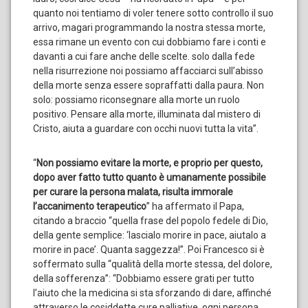
quanto noi tentiamo di voler tenere sotto controllo il suo
arrivo, magari programmando la nostra stessa morte,
essa rimane un evento con cui dobbiamo fare i conti e
davanti a cui fare anche delle scelte. solo dalla fede
nella risurrezione noi possiamo affacciarci sull’abisso
della morte senza essere sopraffatti dalla paura. Non
solo: possiamo riconsegnare alla morte un ruolo
positivo. Pensare alla morte, illuminata dal mistero di
Cristo, aiuta a guardare con occhi nuovi tutta la vita”.
“
Non possiamo evitare la morte, e proprio per questo,
dopo aver fatto tutto quanto è umanamente possibile
per curare la persona malata, risulta immorale
l’accanimento terapeutico
” ha affermato il Papa,
citando a braccio “quella frase del popolo fedele di Dio,
della gente semplice: ‘lascialo morire in pace, aiutalo a
morire in pace’. Quanta saggezza!”. Poi Francesco si è
soffermato sulla “qualità della morte stessa, del dolore,
della sofferenza”: “Dobbiamo essere grati per tutto
l’aiuto che la medicina si sta sforzando di dare, affinché
attraverso le cosiddette cure palliative, ogni persona