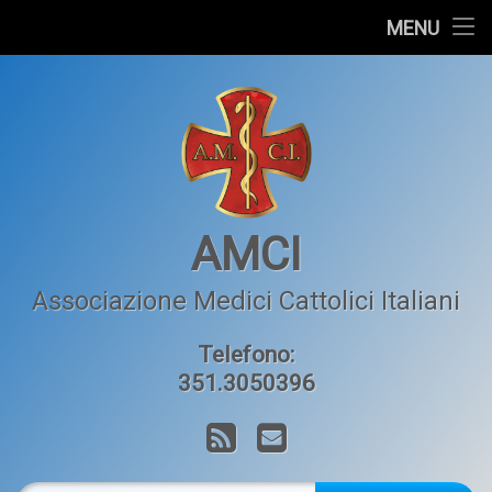
Home
MENU
Salta
L’AMCI
al
contenuto
Articoli
Orizzonte Medico
Contatti
AMCI
Associazione Medici Cattolici Italiani
Telefono:
351.3050396
RSS
Email