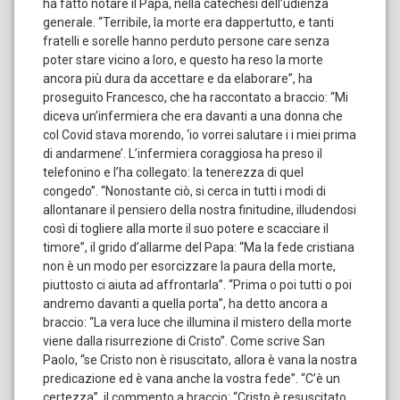
ha fatto notare il Papa, nella catechesi dell’udienza
generale. “Terribile, la morte era dappertutto, e tanti
fratelli e sorelle hanno perduto persone care senza
poter stare vicino a loro, e questo ha reso la morte
ancora più dura da accettare e da elaborare”, ha
proseguito Francesco, che ha raccontato a braccio: “Mi
diceva un’infermiera che era davanti a una donna che
col Covid stava morendo, ‘io vorrei salutare i i miei prima
di andarmene’. L’infermiera coraggiosa ha preso il
telefonino e l’ha collegato: la tenerezza di quel
congedo”. “Nonostante ciò, si cerca in tutti i modi di
allontanare il pensiero della nostra finitudine, illudendosi
così di togliere alla morte il suo potere e scacciare il
timore”, il grido d’allarme del Papa: “Ma la fede cristiana
non è un modo per esorcizzare la paura della morte,
piuttosto ci aiuta ad affrontarla”. “Prima o poi tutti o poi
andremo davanti a quella porta”, ha detto ancora a
braccio: “La vera luce che illumina il mistero della morte
viene dalla risurrezione di Cristo”. Come scrive San
Paolo, “se Cristo non è risuscitato, allora è vana la nostra
predicazione ed è vana anche la vostra fede”. “C’è un
certezza”, il commento a braccio: “Cristo è resuscitato,