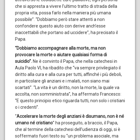
che si appresta a vivere l’ultimo tratto di strada della
propria vita, possa farlo nella maniera più umana
possibile”. “Dobbiamo però stare attenti a non
confondere questo aiuto con derive anch’esse
inaccettabili che portano ad uccidere”, ha precisato il
Papa.
“Dobbiamo accompagnare alla morte, ma non
provocare la morte o aiutare qualsiasi forma di
suicidio”.
Ne è convinto il Papa, che nella catechesi in
Aula Paolo VI, ha ribadito che “va sempre privilegiato il
diritto alla cura e alla cura per tutti, affinché i più deboli,
in particolare gli anziani e i malati, non siano mai
scartati”. “La vita è un diritto, non la morte, la quale va
accolta, non somministrata”, ha affermato Francesco:
“E questo principio etico riguarda tutti, non solo i cristiani
o i credenti”.
“
Accelerare la morte degli anziani è disumano, non è né
umano né cristiano
” ha proseguito, a braccio, il Papa,
che al termine della catechesi dell’udienza di oggi, si è
soffermato fuori testo su “un problema asociale, ma