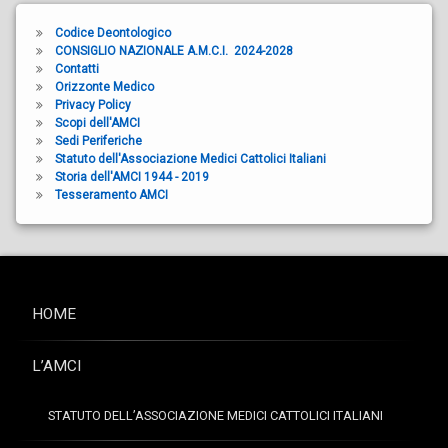
Codice Deontologico
CONSIGLIO NAZIONALE A.M.C.I. 2024-2028
Contatti
Orizzonte Medico
Privacy Policy
Scopi dell'AMCI
Sedi Periferiche
Statuto dell'Associazione Medici Cattolici Italiani
Storia dell'AMCI 1944 - 2019
Tesseramento AMCI
HOME
L’AMCI
STATUTO DELL’ASSOCIAZIONE MEDICI CATTOLICI ITALIANI