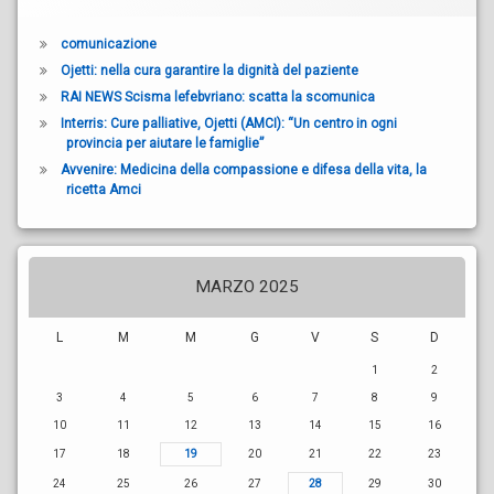
comunicazione
Ojetti: nella cura garantire la dignità del paziente
RAI NEWS Scisma lefebvriano: scatta la scomunica
Interris: Cure palliative, Ojetti (AMCI): “Un centro in ogni
provincia per aiutare le famiglie”
Avvenire: Medicina della compassione e difesa della vita, la
ricetta Amci
MARZO 2025
L
M
M
G
V
S
D
1
2
3
4
5
6
7
8
9
10
11
12
13
14
15
16
17
18
19
20
21
22
23
24
25
26
27
28
29
30