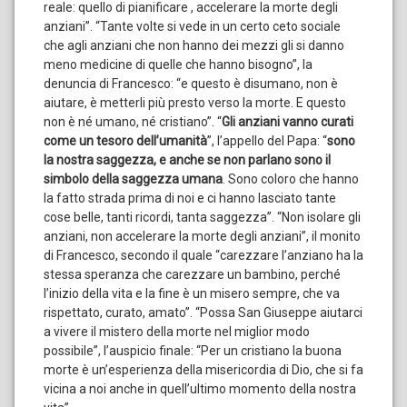
reale: quello di pianificare , accelerare la morte degli
anziani”. “Tante volte si vede in un certo ceto sociale
che agli anziani che non hanno dei mezzi gli si danno
meno medicine di quelle che hanno bisogno”, la
denuncia di Francesco: “e questo è disumano, non è
aiutare, è metterli più presto verso la morte. E questo
non è né umano, né cristiano”. “
Gli anziani vanno curati
come un tesoro dell’umanità
”, l’appello del Papa: “
sono
la nostra saggezza, e anche se non parlano sono il
simbolo della saggezza umana
. Sono coloro che hanno
la fatto strada prima di noi e ci hanno lasciato tante
cose belle, tanti ricordi, tanta saggezza”. “Non isolare gli
anziani, non accelerare la morte degli anziani”, il monito
di Francesco, secondo il quale “carezzare l’anziano ha la
stessa speranza che carezzare un bambino, perché
l’inizio della vita e la fine è un misero sempre, che va
rispettato, curato, amato”. “Possa San Giuseppe aiutarci
a vivere il mistero della morte nel miglior modo
possibile”, l’auspicio finale: “Per un cristiano la buona
morte è un’esperienza della misericordia di Dio, che si fa
vicina a noi anche in quell’ultimo momento della nostra