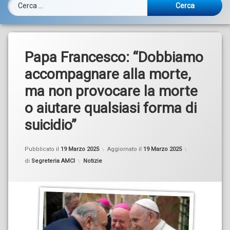
Ricerca per:
Papa Francesco: “Dobbiamo
accompagnare alla morte,
ma non provocare la morte
o aiutare qualsiasi forma di
suicidio”
Pubblicato il
19 Marzo 2025
Aggiornato il
19 Marzo 2025
Categorie:
di
Segreteria AMCI
Notizie