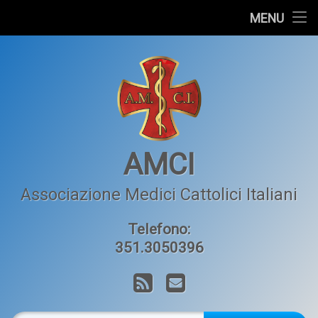
Home
MENU
Salta
L’AMCI
al
contenuto
Articoli
Orizzonte Medico
Contatti
AMCI
Associazione Medici Cattolici Italiani
Telefono:
351.3050396
RSS
Email