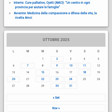
Interris: Cure palliative, Ojetti (AMCI): “Un centro in ogni
provincia per aiutare le famiglie”
Avvenire: Medicina della compassione e difesa della vita, la
ricetta Amci
OTTOBRE 2025
L
M
M
G
V
S
D
1
2
3
4
5
6
7
8
9
10
11
12
13
14
15
16
17
18
19
20
21
22
23
24
25
26
27
28
29
30
31
« Set
Nov »