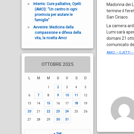
Interris: Cure palliative, Ojetti
Madonna dei Lu
(AMCI): “Un centro in ogni
termine il fer
provincia per aiutare le
San Ciriaco.
famiglie”
La camera arde
Avvenire: Medicina della
Lumi sarà aper
compassione e difesa della
domani 21 ottob
vita, la ricetta Amci
comunicato de
AMCI – OJETTI –
OTTOBRE 2025
L
M
M
G
V
S
D
1
2
3
4
5
6
7
8
9
10
11
12
13
14
15
16
17
18
19
20
21
22
23
24
25
26
27
28
29
30
31
« Set