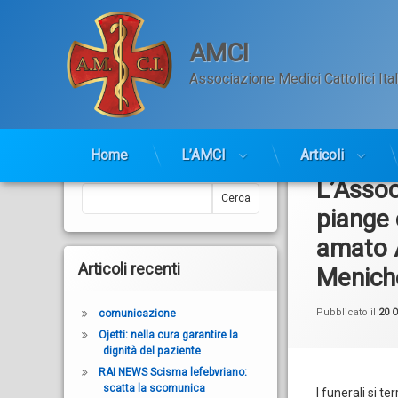
AMCI
Associazione Medici Cattolici Ital
Salta
al
Home
L’AMCI
Articoli
contenuto
Cerca
L’Assoc
Cerca
piange 
amato A
Articoli recenti
Meniche
Pubblicato il
20 O
comunicazione
Ojetti: nella cura garantire la
dignità del paziente
RAI NEWS Scisma lefebvriano:
scatta la scomunica
I funerali si t