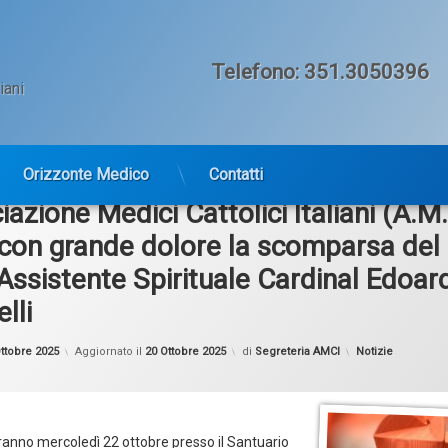
Telefono:
351.3050396
iani
Orizzonte Medico
Contatti
iazione Medici Cattolici Italiani (A.M.
con grande dolore la scomparsa del
ssistente Spirituale Cardinal Edoar
lli
Categorie:
ttobre 2025
Aggiornato il
20 Ottobre 2025
di
Segreteria AMCI
Notizie
erranno mercoledì 22 ottobre presso il Santuario