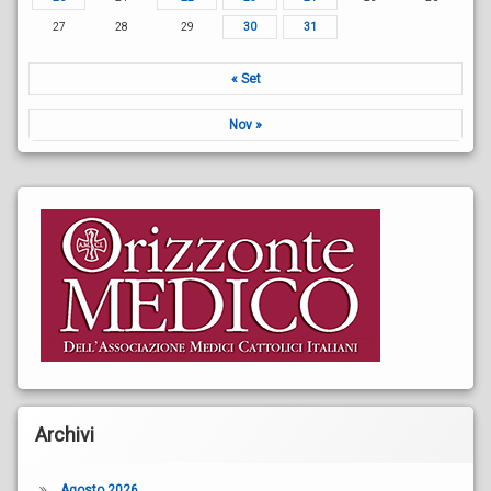
27
28
29
30
31
« Set
Nov »
Archivi
Agosto 2026