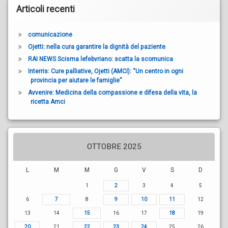
Articoli recenti
comunicazione
Ojetti: nella cura garantire la dignità del paziente
RAI NEWS Scisma lefebvriano: scatta la scomunica
Interris: Cure palliative, Ojetti (AMCI): “Un centro in ogni
provincia per aiutare le famiglie”
Avvenire: Medicina della compassione e difesa della vita, la
ricetta Amci
OTTOBRE 2025
L
M
M
G
V
S
D
1
2
3
4
5
6
7
8
9
10
11
12
13
14
15
16
17
18
19
20
21
22
23
24
25
26