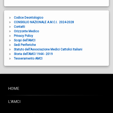
Codice Deontologico
CONSIGLIO NAZIONALE A.M.C.I. 2024-2028
Contatti
Orizzonte Medico
Privacy Policy
Scopi dell'AMCI
Sedi Periferiche
Statuto dell'Associazione Medici Cattolici Italiani
Storia dell'AMCI 1944 - 2019
Tesseramento AMCI
HOME
L’AMCI