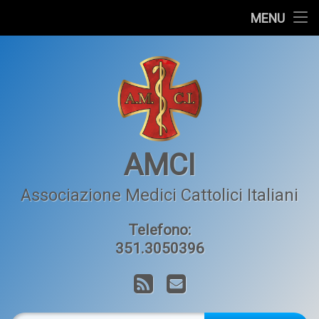
Home
MENU
Salta
L’AMCI
al
contenuto
Articoli
Orizzonte Medico
Contatti
AMCI
Associazione Medici Cattolici Italiani
Telefono:
351.3050396
RSS
Email