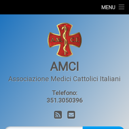
Home
MENU
Salta
L’AMCI
al
contenuto
Articoli
Orizzonte Medico
Contatti
AMCI
Associazione Medici Cattolici Italiani
Telefono:
351.3050396
RSS
Email