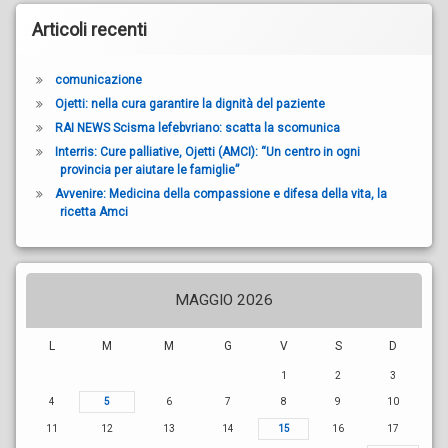
Articoli recenti
comunicazione
Ojetti: nella cura garantire la dignità del paziente
RAI NEWS Scisma lefebvriano: scatta la scomunica
Interris: Cure palliative, Ojetti (AMCI): “Un centro in ogni
provincia per aiutare le famiglie”
Avvenire: Medicina della compassione e difesa della vita, la
ricetta Amci
MAGGIO 2026
L
M
M
G
V
S
D
1
2
3
4
5
6
7
8
9
10
11
12
13
14
15
16
17