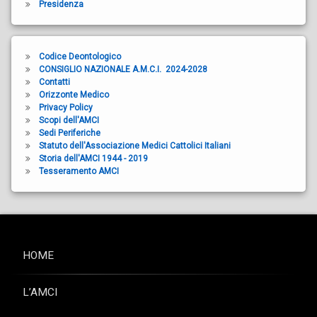
Presidenza
Codice Deontologico
CONSIGLIO NAZIONALE A.M.C.I. 2024-2028
Contatti
Orizzonte Medico
Privacy Policy
Scopi dell'AMCI
Sedi Periferiche
Statuto dell'Associazione Medici Cattolici Italiani
Storia dell'AMCI 1944 - 2019
Tesseramento AMCI
HOME
L’AMCI