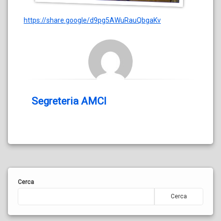
https://share.google/d9pg5AWuRauQbgaKv
Segreteria AMCI
Cerca
Cerca