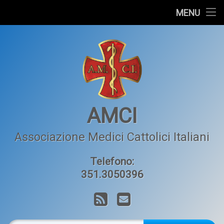
Home
MENU
Salta
L’AMCI
al
contenuto
Articoli
Orizzonte Medico
Contatti
AMCI
Associazione Medici Cattolici Italiani
Telefono:
351.3050396
RSS
Email