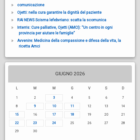
comunicazione
Ojetti: nella cura garantire la dignità del paziente
RAI NEWS Scisma lefebvriano: scatta la scomunica
Interris: Cure palliative, Ojetti (AMCI): “Un centro in ogni
provincia per aiutare le famiglie”
Avvenire: Medicina della compassione e difesa della vita, la
ricetta Amci
GIUGNO 2026
L
M
M
G
V
S
D
1
2
3
4
5
6
7
8
9
10
11
12
13
14
15
16
17
18
19
20
21
22
23
24
25
26
27
28
29
30