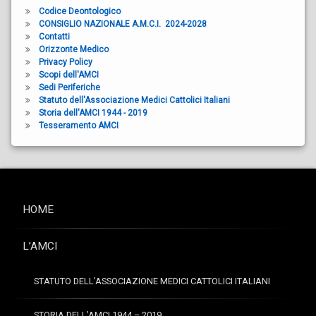
Codice Deontologico
CONSIGLIO NAZIONALE A.M.C.I. 2024-2028
Contatti
Orizzonte Medico
Privacy Policy
Scopi dell'AMCI
Sedi Periferiche
Statuto dell'Associazione Medici Cattolici Italiani
Storia dell'AMCI 1944 - 2019
Tesseramento AMCI
HOME
L’AMCI
STATUTO DELL’ASSOCIAZIONE MEDICI CATTOLICI ITALIANI
STORIA DELL’AMCI 1944 – 2019