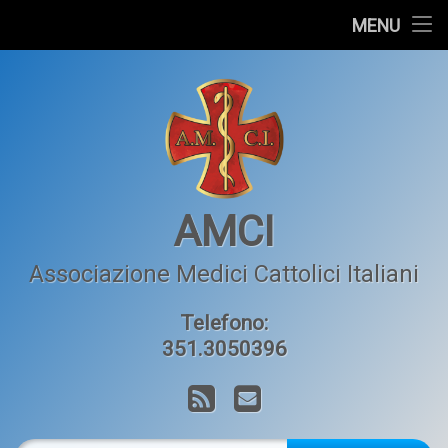
Home
MENU
Salta
L’AMCI
al
contenuto
Articoli
Orizzonte Medico
Contatti
AMCI
Associazione Medici Cattolici Italiani
Telefono:
351.3050396
RSS
Email